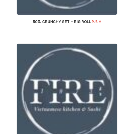
503. CRUNCHY SET – BIG ROLL
D, B, A