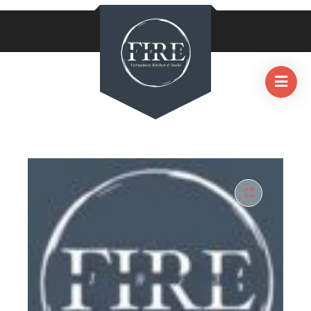
HOME
/
SUSHI SET
/
506. MENU FÜR 3 PER. D, B, G, L