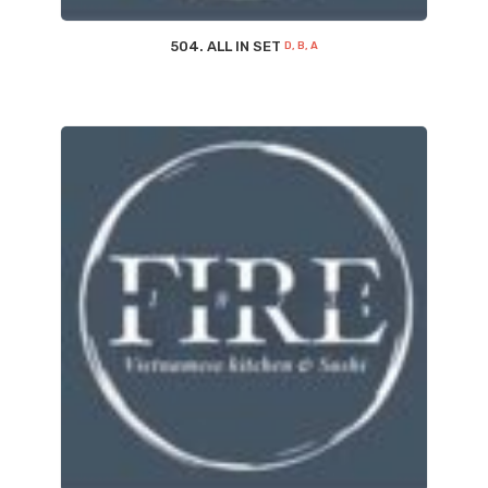
504. ALL IN SET
D, B, A