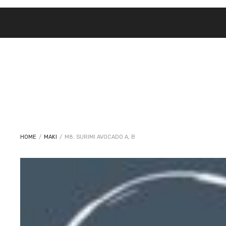
HOME
/
MAKI
/
M8. SURIMI AVOCADO A, B