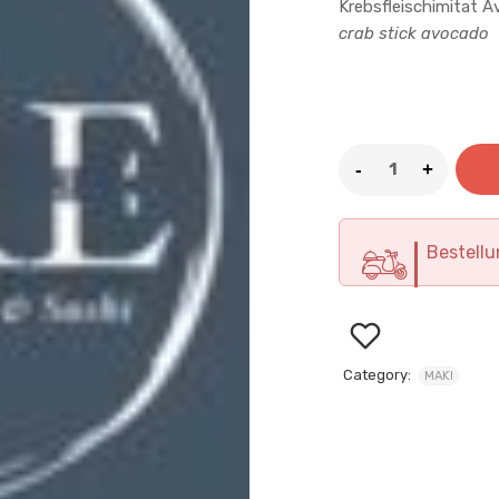
Krebsfleischimitat 
crab stick avocado
5
.50
€
Bestellu
Category:
MAKI