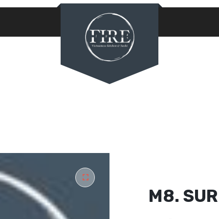
PASSWORD
*
LOG IN
REMEMBER ME
Lost your password?
M8. SU