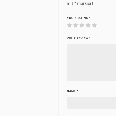
mit
*
markiert
YOUR RATING
*
YOUR REVIEW
*
NAME
*