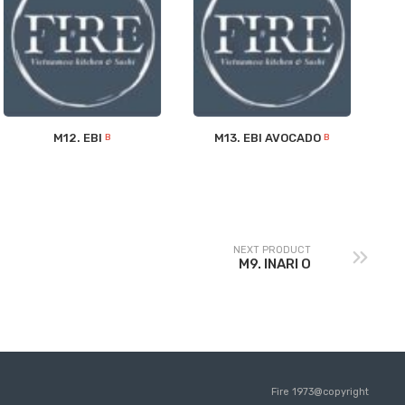
M12. EBI
M13. EBI AVOCADO
B
B
NEXT PRODUCT
M9. INARI O
Fire 1973@copyright