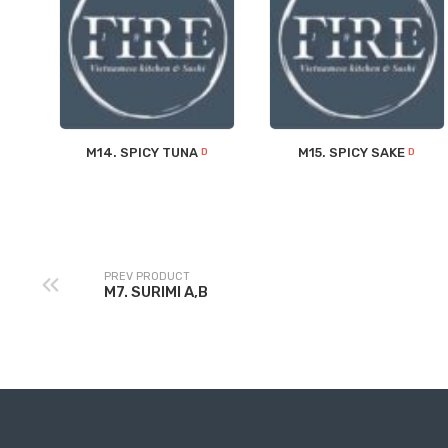
M14. SPICY TUNA
M15. SPICY SAKE
D
D
PREV PRODUCT
M7. SURIMI A,B