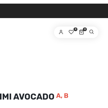
0
0
RIMI AVOCADO
A, B