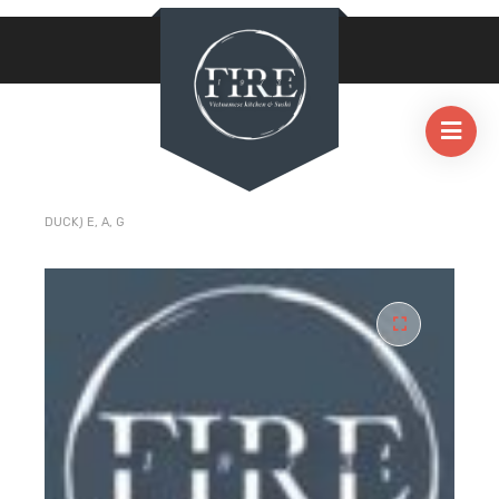
HOME
/
KROSS ENTE
/
77. VIT XAO CURRY KROSS ENTE (CRISPY
DUCK) E, A, G