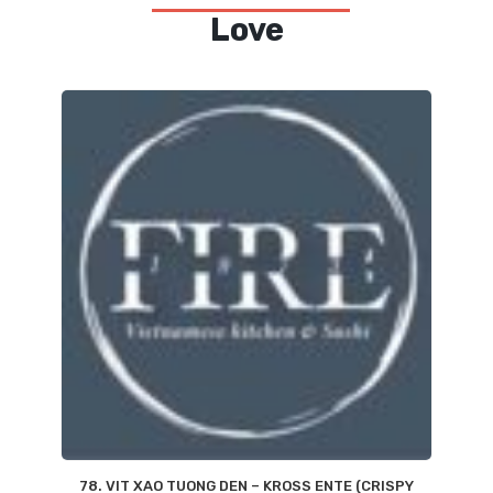
Love
78. VIT XAO TUONG DEN – KROSS ENTE (CRISPY