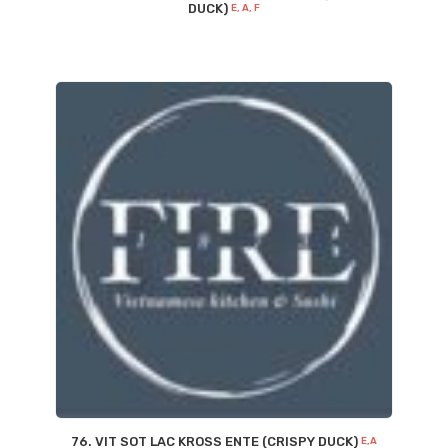
DUCK)
E, A, F
76. VIT SOT LAC KROSS ENTE (CRISPY DUCK)
E,A