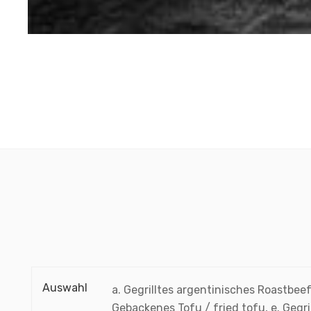
Auswahl
a. Gegrilltes argentinisches Roastbeef 
Gebackenes Tofu / fried tofu, e. Gegri