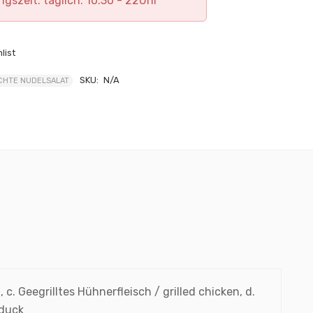
ngszeit: täglich: 10:30 - 22Uhr
list
SKU:
N/A
CHTE NUDELSALAT
 c. Geegrilltes Hühnerfleisch / grilled chicken, d.
 duck