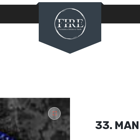
PASSWORD
*
LOG IN
REMEMBER ME
Lost your password?
33. MA