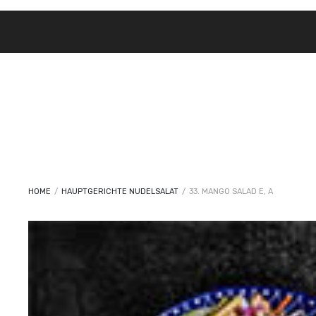
HOME
/
HAUPTGERICHTE NUDELSALAT
/
33. MANGO SALAD E, A