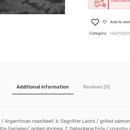
Bestellu
Add to wish
Category:
HAUPTGERI
Additional information
Reviews (0)
/ Argentinian roastbeef, b. Gegrillter Lachs / grilled salmon,
llte Garnelen/ grilled shrimps, f. Gebackene Ente / crunchy