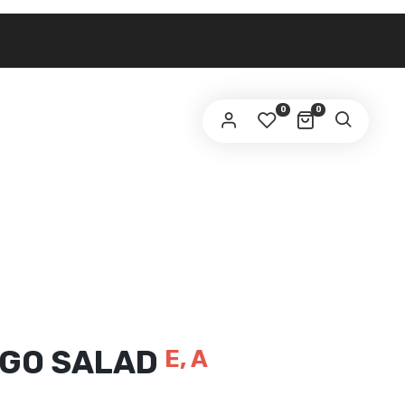
0
0
NGO SALAD
E, A