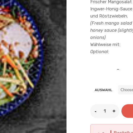
Frischer Mangosalat
Ingwer-Honig-Sauce (
und Röstzwiebeln.
(Fresh mango salad
honey sauce (slightl
onions)
Wählweise mit:
Optional:
11
16
.50
€
–
AUSWAHL